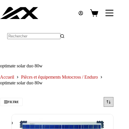
Passer
au
contenu
Panier
d’achat
Aucun
résultat
optimate solar duo 80w
Accueil
Pièces et équipements Motocross / Enduro
optimate solar duo 80w
FILTRE