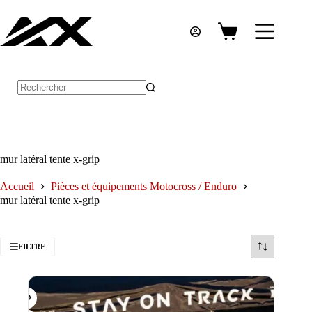
Passer
au
contenu
Panier
d’achat
Aucun
résultat
mur latéral tente x-grip
Accueil
Pièces et équipements Motocross / Enduro
mur latéral tente x-grip
FILTRE