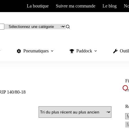
La boutique
Suivre ma commande
Le blog
No
Pneumatiques
Paddock
Outil
Fi
Pr
IP 140/80-18
R