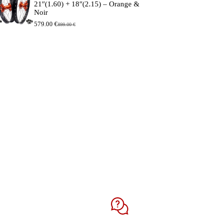
21″(1.60) + 18″(2.15) – Orange &
Noir
579.00
€
899.00
€
Le
Le
prix
prix
initial
actuel
était :
est :
899.00 €.
579.00 €.