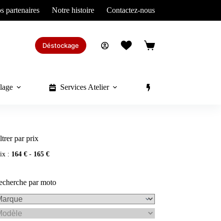
s partenaires
Notre histoire
Contactez-nous
Déstockage
Panier
d’achat
lage
Services Atelier
Divers
ltrer par prix
ix :
164 €
-
165 €
echerche par moto