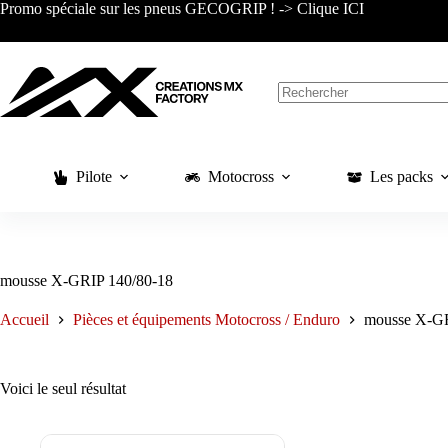
Passer
Promo spéciale sur les pneus GECOGRIP ! -> Clique ICI
au
contenu
Aucun
résultat
Pilote
Motocross
Les packs
mousse X-GRIP 140/80-18
Accueil
Pièces et équipements Motocross / Enduro
mousse X-GR
Voici le seul résultat