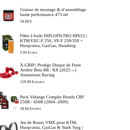
Graisse de montage & d’assemblage
haute performance 473 ml
18.90
€
Filtre à huile HIFLOFILTRO HF652 |
KTM EXC-F 250, SX-F 250/350 +
Husqvarna, GasGas, Husaberg
5.95
€
7.95
€
Le
Le
prix
prix
initial
actuel
X-GRIP | Protège Disque de Frein
était :
est :
Arrière Beta RR / RX (2025→)
7.95 €.
5.95 €.
Aluminium Racing
129.90
€
149.90
€
Le
Le
prix
prix
initial
actuel
Pack Vidange Complet Honda CRF
était :
est :
250R / 450R (2004–2009)
149.90 €.
129.90 €.
39.90
€
44.90
€
Le
Le
prix
prix
initial
actuel
Jeu de Roues VMX pour KTM,
était :
est :
Husqvarna, GasGas & Stark Varg |
44.90 €.
39.90 €.