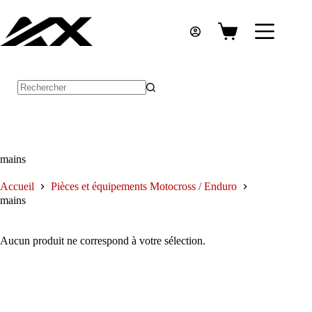
Passer
au
contenu
Panier
d’achat
Aucun
résultat
mains
Accueil
Pièces et équipements Motocross / Enduro
mains
Aucun produit ne correspond à votre sélection.