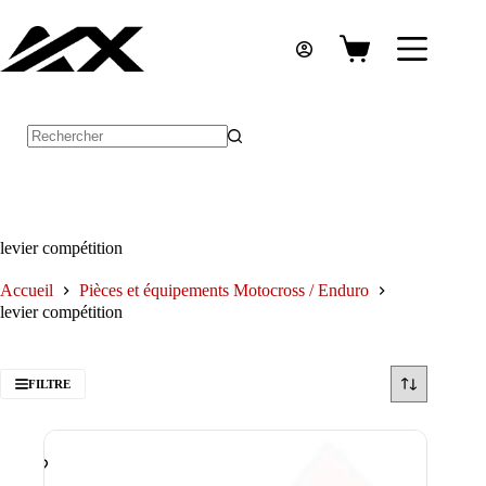
Passer
au
contenu
Panier
d’achat
Aucun
résultat
levier compétition
Accueil
Pièces et équipements Motocross / Enduro
levier compétition
FILTRE