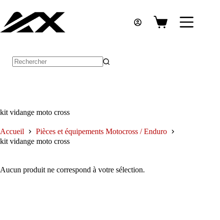
Passer
au
contenu
Panier
d’achat
Aucun
résultat
kit vidange moto cross
Accueil
Pièces et équipements Motocross / Enduro
kit vidange moto cross
Aucun produit ne correspond à votre sélection.