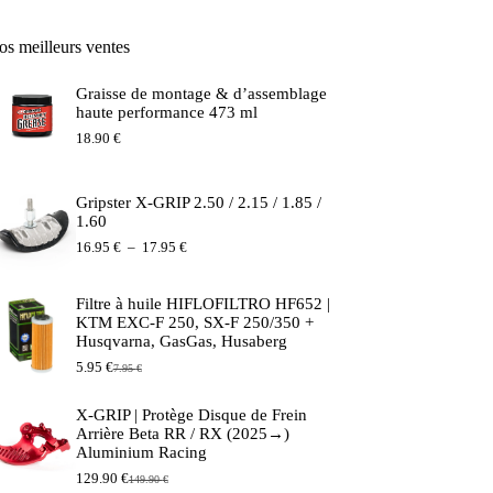
os meilleurs ventes
Graisse de montage & d’assemblage
haute performance 473 ml
18.90
€
Gripster X-GRIP 2.50 / 2.15 / 1.85 /
1.60
Plage
16.95
€
–
17.95
€
de
prix :
16.95 €
Filtre à huile HIFLOFILTRO HF652 |
à
KTM EXC-F 250, SX-F 250/350 +
17.95 €
Husqvarna, GasGas, Husaberg
5.95
€
7.95
€
Le
Le
prix
prix
initial
actuel
X-GRIP | Protège Disque de Frein
était :
est :
Arrière Beta RR / RX (2025→)
7.95 €.
5.95 €.
Aluminium Racing
129.90
€
149.90
€
Le
Le