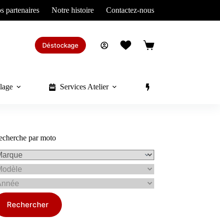
s partenaires
Notre histoire
Contactez-nous
Déstockage
Panier
d’achat
lage
Services Atelier
Divers
echerche par moto
Rechercher