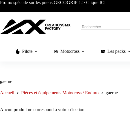
Passer
Promo spéciale sur les pneus GECOGRIP ! -> Clique ICI
au
contenu
Aucun
résultat
Pilote
Motocross
Les packs
gaerne
Accueil
Pièces et équipements Motocross / Enduro
gaerne
Aucun produit ne correspond à votre sélection.