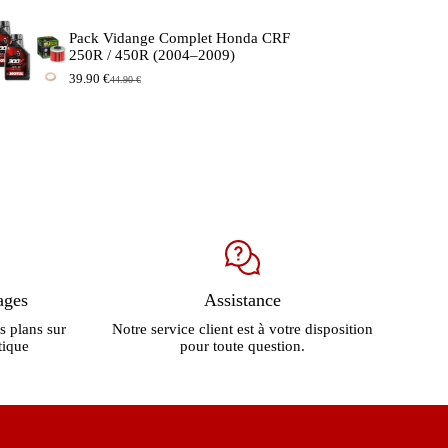
prix
prix
initial
actuel
Pack Vidange Complet Honda CRF
était :
est :
250R / 450R (2004–2009)
149.90 €.
129.90 €.
39.90
€
44.90
€
Le
Le
prix
prix
initial
actuel
était :
est :
44.90 €.
39.90 €.
ages
Assistance
s plans sur
Notre service client est à votre disposition
tique
pour toute question.