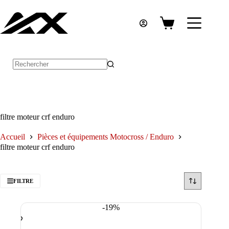
Passer
au
contenu
Panier
d’achat
Aucun
résultat
filtre moteur crf enduro
Accueil
Pièces et équipements Motocross / Enduro
filtre moteur crf enduro
FILTRE
-19%