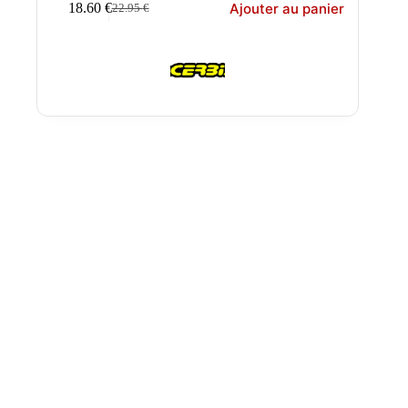
Ajouter au panier
18.60
€
22.95
€
Le
Le
prix
prix
initial
actuel
était :
est :
22.95 €.
18.60 €.