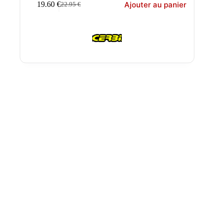
Ajouter au panier
19.60
€
22.95
€
Le
Le
prix
prix
initial
actuel
était :
est :
22.95 €.
19.60 €.