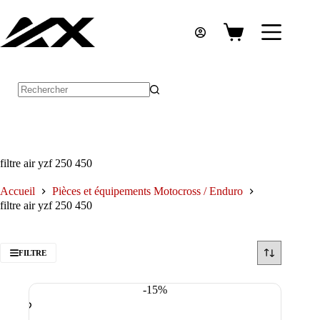
Passer
au
contenu
Panier
d’achat
Aucun
résultat
filtre air yzf 250 450
Accueil
Pièces et équipements Motocross / Enduro
filtre air yzf 250 450
FILTRE
-15%