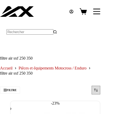
Passer
au
contenu
Panier
d’achat
Aucun
résultat
filtre air sxf 250 350
Accueil
Pièces et équipements Motocross / Enduro
filtre air sxf 250 350
FILTRE
-23%