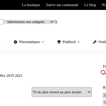
La boutique
Suivre ma commande
Le blog
No
Pneumatiques
Paddock
Outil
Fi
Pr
f300rx 2019 2021
R