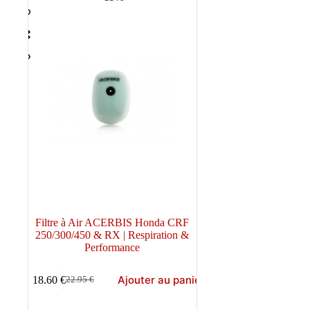
Filtre à Air ACERBIS Honda CRF
250/300/450 & RX | Respiration &
Performance
Ajouter au panier
18.60
€
22.95
€
Le
Le
prix
prix
initial
actuel