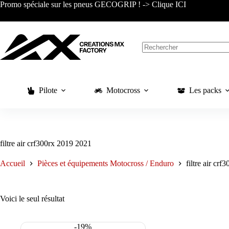
Passer
Promo spéciale sur les pneus GECOGRIP ! -> Clique ICI
au
contenu
Aucun
résultat
Pilote
Motocross
Les packs
filtre air crf300rx 2019 2021
Accueil
Pièces et équipements Motocross / Enduro
filtre air cr
Voici le seul résultat
-19%