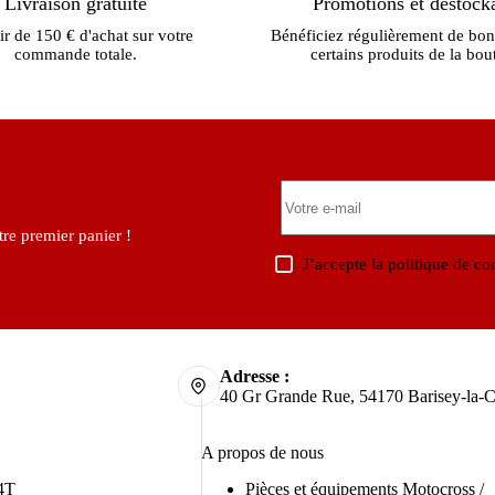
Livraison gratuite
Promotions et déstock
ir de 150 € d'achat sur votre
Bénéficiez régulièrement de bon
commande totale.
certains produits de la bou
re premier panier !
J’accepte la
politique de con
Adresse :
40 Gr Grande Rue, 54170 Barisey-la-C
A propos de nous
4T
Pièces et équipements Motocross /