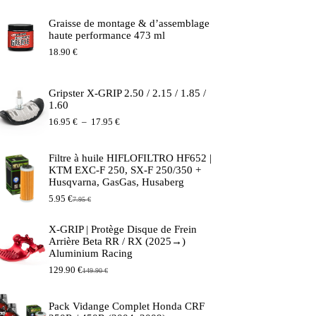
Graisse de montage & d’assemblage
haute performance 473 ml
18.90
€
Gripster X-GRIP 2.50 / 2.15 / 1.85 /
1.60
Plage
16.95
€
–
17.95
€
de
prix :
16.95 €
Filtre à huile HIFLOFILTRO HF652 |
à
KTM EXC-F 250, SX-F 250/350 +
17.95 €
Husqvarna, GasGas, Husaberg
5.95
€
7.95
€
Le
Le
prix
prix
initial
actuel
X-GRIP | Protège Disque de Frein
était :
est :
Arrière Beta RR / RX (2025→)
7.95 €.
5.95 €.
Aluminium Racing
129.90
€
149.90
€
Le
Le
prix
prix
initial
actuel
Pack Vidange Complet Honda CRF
était :
est :