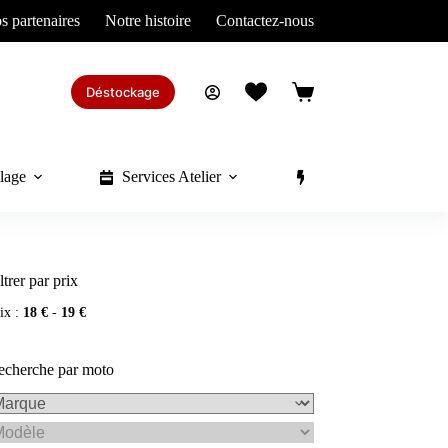
s partenaires
Notre histoire
Contactez-nous
Déstockage
Panier
d’achat
lage
Services Atelier
Divers
ltrer par prix
ix :
18 €
-
19 €
echerche par moto