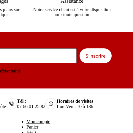
ages
Assistance
s plans sur
Notre service client est à votre disposition
tique
pour toute question.
S’inscrire
fidentialité
Tél :
Horaires de visites
ôte
07 66 01 25 82
Lun-Ven : 10 à 18h
Mon compte
Panier
FAQ