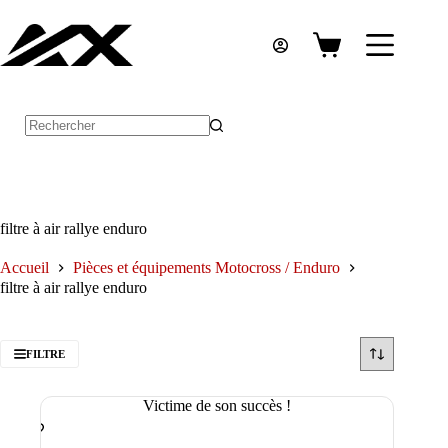
Passer
au
contenu
Panier
d’achat
Aucun
résultat
filtre à air rallye enduro
Accueil
Pièces et équipements Motocross / Enduro
filtre à air rallye enduro
FILTRE
Victime de son succès !