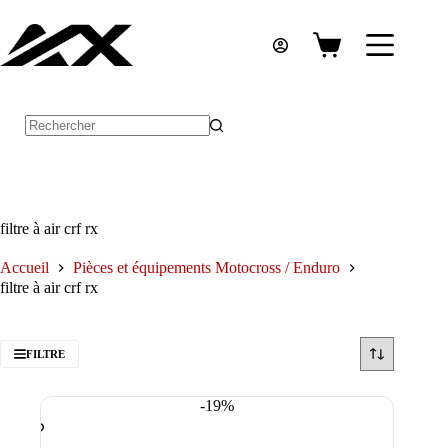
Passer
au
contenu
Panier
d’achat
Aucun
résultat
filtre à air crf rx
Accueil
Pièces et équipements Motocross / Enduro
filtre à air crf rx
FILTRE
-19%