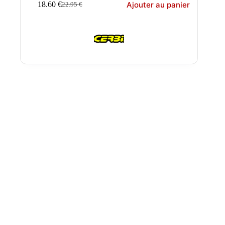
Ajouter au panier
18.60
€
22.95
€
Le
Le
prix
prix
initial
actuel
était :
est :
22.95 €.
18.60 €.