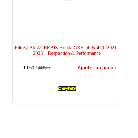
Filtre à Air ACERBIS Honda CRF250 & 450 (2021–
2023) | Respiration & Performance
Ajouter au panier
19.60
€
22.95
€
Le
Le
prix
prix
initial
actuel
était :
est :
22.95 €.
19.60 €.