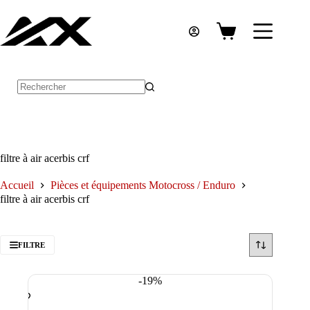
Passer
au
contenu
Panier
d’achat
Aucun
résultat
filtre à air acerbis crf
Accueil
Pièces et équipements Motocross / Enduro
filtre à air acerbis crf
FILTRE
-19%