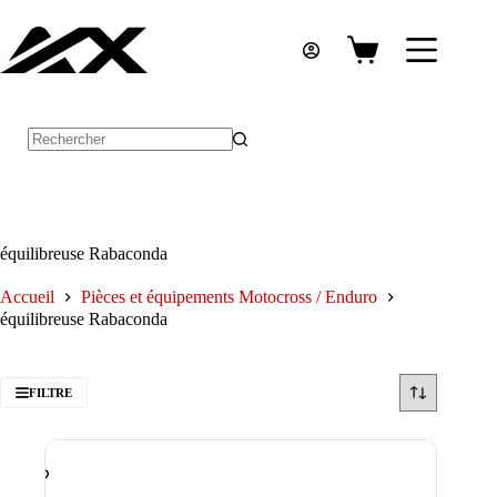
Passer
au
contenu
Panier
d’achat
Aucun
résultat
équilibreuse Rabaconda
Accueil
Pièces et équipements Motocross / Enduro
équilibreuse Rabaconda
FILTRE