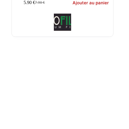
Ajouter au panier
5.90
€
7.90
€
Le
Le
prix
prix
initial
actuel
était :
est :
7.90 €.
5.90 €.