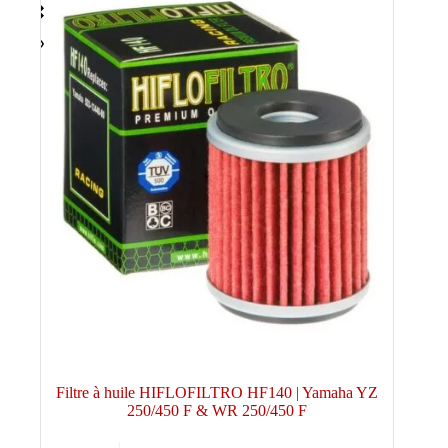
Filtre à huile HIFLOFILTRO HF140 | Yamaha YZ
250/450 F & WR 250/450 F