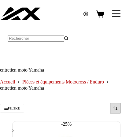
Passer
au
contenu
Panier
d’achat
Aucun
résultat
entretien moto Yamaha
Accueil
Pièces et équipements Motocross / Enduro
entretien moto Yamaha
FILTRE
-25%