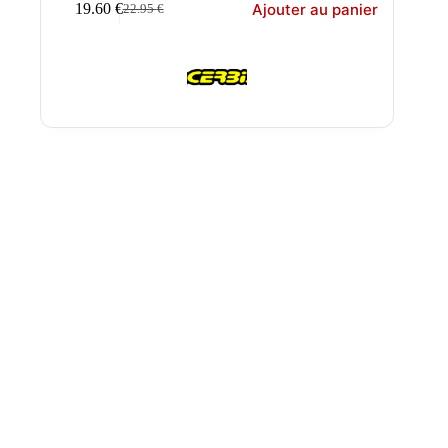
Ajouter au panier
19.60
€
22.95
€
Le
Le
prix
prix
initial
actuel
était :
est :
22.95 €.
19.60 €.