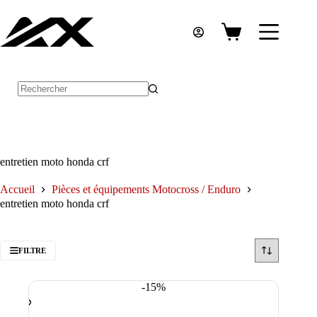
Passer
au
contenu
Panier
d’achat
Aucun
résultat
entretien moto honda crf
Accueil
Pièces et équipements Motocross / Enduro
entretien moto honda crf
FILTRE
-15%