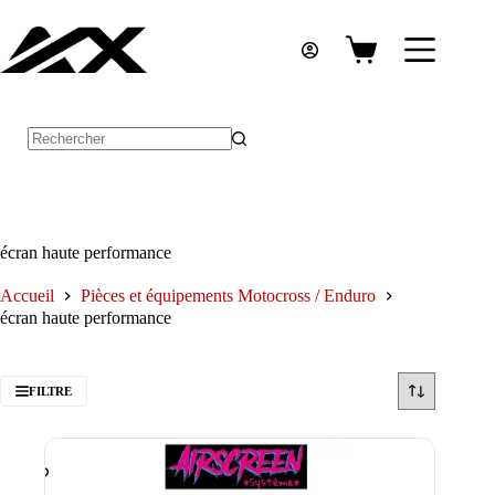
Passer
au
contenu
Panier
d’achat
Aucun
résultat
écran haute performance
Accueil
Pièces et équipements Motocross / Enduro
écran haute performance
FILTRE