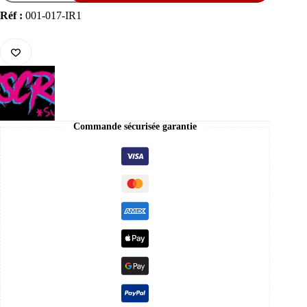
AirScreen
AERO
Réf :
001-017-IR1
EX
01
-
Ecran
iridium
Rose
Commande sécurisée garantie