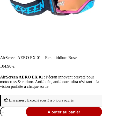
AirScreen AERO EX 01 – Ecran iridium Rose
104.90
€
AirScreen AERO EX 01
: l’écran innovant breveté pour
motocross & enduro. Anti-buée, anti-boue, ultra résistant – la
vision parfaite à chaque sortie.
📦 Livraison :
Expédié sous 3 à 5 jours ouvrés
quantité
Ajouter au panier
de