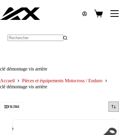
Passer
au
contenu
Panier
d’achat
Aucun
résultat
clé démontage vis arrière
Accueil
Pièces et équipements Motocross / Enduro
clé démontage vis arrière
FILTRE