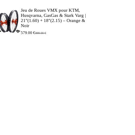
prix
prix
initial
actuel
Jeu de Roues VMX pour KTM,
était :
est :
Husqvarna, GasGas & Stark Varg |
44.90 €.
39.90 €.
21″(1.60) + 18″(2.15) – Orange &
Noir
579.00
€
899.00
€
Le
Le
prix
prix
initial
actuel
était :
est :
899.00 €.
579.00 €.