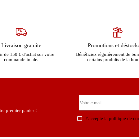
Livraison gratuite
Promotions et déstock
ir de 150 € d'achat sur votre
Bénéficiez régulièrement de bon
commande totale.
certains produits de la bou
re premier panier !
J’accepte la
politique de con