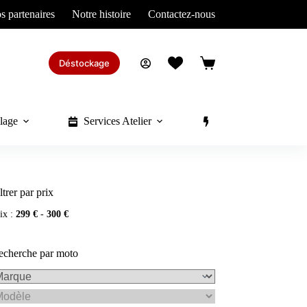
s partenaires
Notre histoire
Contactez-nous
Déstockage
Panier
d’achat
lage
Services Atelier
Divers
ltrer par prix
ix :
299 €
-
300 €
echerche par moto