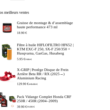
os meilleurs ventes
Graisse de montage & d’assemblage
haute performance 473 ml
18.90
€
Filtre à huile HIFLOFILTRO HF652 |
KTM EXC-F 250, SX-F 250/350 +
Husqvarna, GasGas, Husaberg
5.95
€
7.95
€
Le
Le
prix
prix
initial
actuel
X-GRIP | Protège Disque de Frein
était :
est :
Arrière Beta RR / RX (2025→)
7.95 €.
5.95 €.
Aluminium Racing
129.90
€
149.90
€
Le
Le
prix
prix
initial
actuel
Pack Vidange Complet Honda CRF
était :
est :
250R / 450R (2004–2009)
149.90 €.
129.90 €.
39.90
€
44.90
€
Le
Le