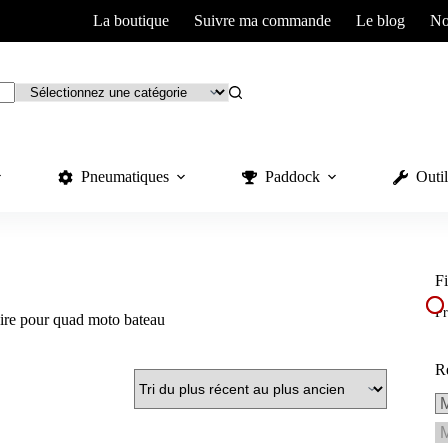
La boutique
Suivre ma commande
Le blog
No
Pneumatiques
Paddock
Outil
Fi
Pr
aire pour quad moto bateau
R