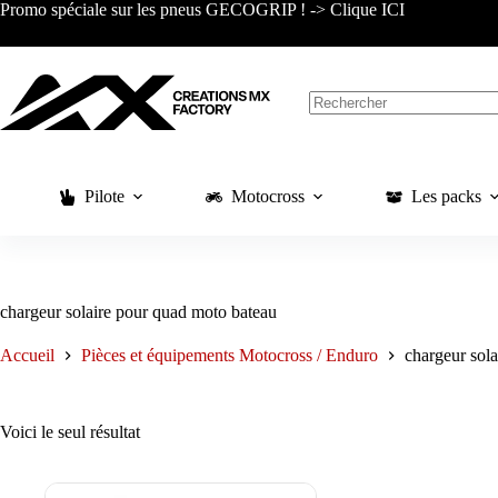
Passer
Promo spéciale sur les pneus GECOGRIP ! -> Clique ICI
au
contenu
Aucun
résultat
Pilote
Motocross
Les packs
chargeur solaire pour quad moto bateau
Accueil
Pièces et équipements Motocross / Enduro
chargeur sol
Voici le seul résultat