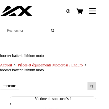
Passer
au
contenu
Panier
d’achat
Aucun
résultat
booster batterie lithium moto
Accueil
Pièces et équipements Motocross / Enduro
booster batterie lithium moto
FILTRE
Victime de son succès !