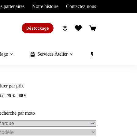
s partenaires
Notre histoire
Contactez-nous
Déstockage
Panier
d’achat
lage
Services Atelier
Divers
ltrer par prix
ix :
79 €
-
80 €
echerche par moto