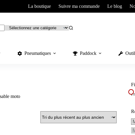
La boutique
Suivre ma commande
Le blog
No
Pneumatiques
Paddock
Outil
Fi
Pr
 sable moto
R