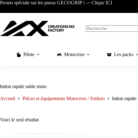
Passer
Promo spéciale sur les pneus GECOGRIP ! -> Clique ICI
au
contenu
Aucun
résultat
Pilote
Motocross
Les packs
bidon rapide sable moto
Accueil
Pièces et équipements Motocross / Enduro
bidon rapide
Voici le seul résultat