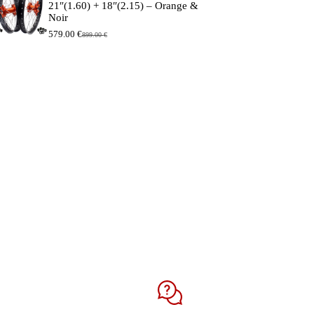
21″(1.60) + 18″(2.15) – Orange &
Noir
579.00
€
899.00
€
Le
Le
prix
prix
initial
actuel
était :
est :
899.00 €.
579.00 €.