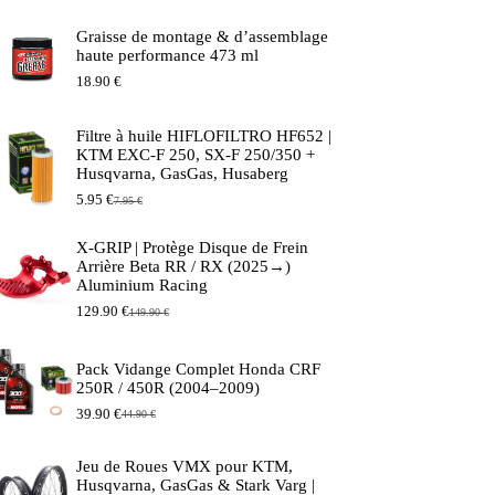
Graisse de montage & d’assemblage
haute performance 473 ml
18.90
€
Filtre à huile HIFLOFILTRO HF652 |
KTM EXC-F 250, SX-F 250/350 +
Husqvarna, GasGas, Husaberg
5.95
€
7.95
€
Le
Le
prix
prix
initial
actuel
X-GRIP | Protège Disque de Frein
était :
est :
Arrière Beta RR / RX (2025→)
7.95 €.
5.95 €.
Aluminium Racing
129.90
€
149.90
€
Le
Le
prix
prix
initial
actuel
Pack Vidange Complet Honda CRF
était :
est :
250R / 450R (2004–2009)
149.90 €.
129.90 €.
39.90
€
44.90
€
Le
Le
prix
prix
initial
actuel
Jeu de Roues VMX pour KTM,
était :
est :
Husqvarna, GasGas & Stark Varg |
44.90 €.
39.90 €.