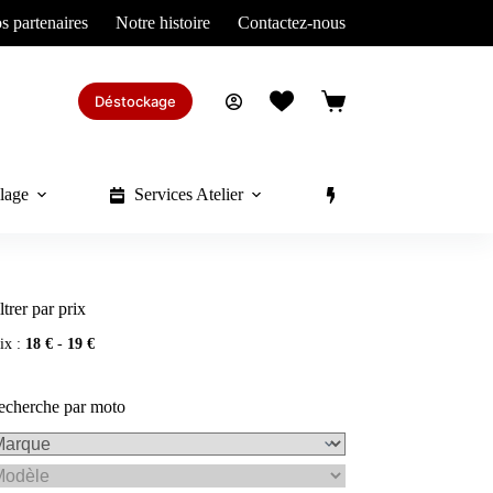
s partenaires
Notre histoire
Contactez-nous
Déstockage
Panier
d’achat
lage
Services Atelier
Divers
ltrer par prix
ix :
18 €
-
19 €
echerche par moto