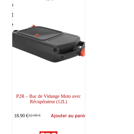
P2R – Bac de Vidange Moto avec
Récupérateur (12L)
Ajouter au panier
18.90
€
32.90
€
Le
Le
prix
prix
initial
actuel
était :
est :