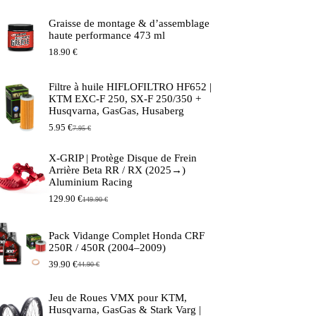
Graisse de montage & d’assemblage
haute performance 473 ml
18.90
€
Filtre à huile HIFLOFILTRO HF652 |
KTM EXC-F 250, SX-F 250/350 +
Husqvarna, GasGas, Husaberg
5.95
€
7.95
€
Le
Le
prix
prix
initial
actuel
X-GRIP | Protège Disque de Frein
était :
est :
Arrière Beta RR / RX (2025→)
7.95 €.
5.95 €.
Aluminium Racing
129.90
€
149.90
€
Le
Le
prix
prix
initial
actuel
Pack Vidange Complet Honda CRF
était :
est :
250R / 450R (2004–2009)
149.90 €.
129.90 €.
39.90
€
44.90
€
Le
Le
prix
prix
initial
actuel
Jeu de Roues VMX pour KTM,
était :
est :
Husqvarna, GasGas & Stark Varg |
44.90 €.
39.90 €.