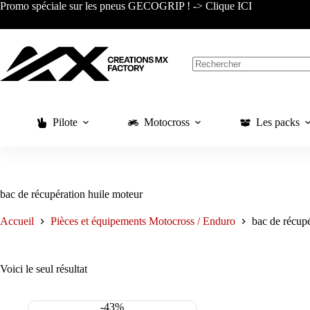
Passer
Promo spéciale sur les pneus GECOGRIP ! -> Clique ICI
au
contenu
Aucun
résultat
Pilote
Motocross
Les packs
bac de récupération huile moteur
Accueil
Pièces et équipements Motocross / Enduro
bac de récupé
Voici le seul résultat
-43%