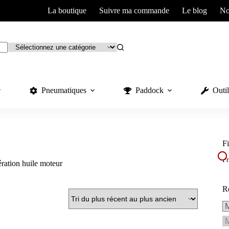
La boutique
Suivre ma commande
Le blog
No
Pneumatiques
Paddock
Outil
Fi
Pr
ration huile moteur
R