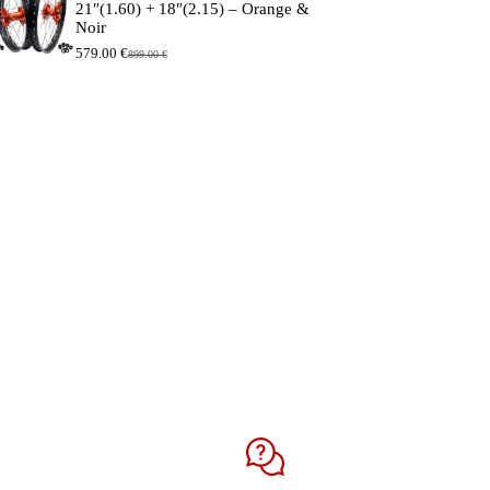
21″(1.60) + 18″(2.15) – Orange &
Noir
579.00
€
899.00
€
Le
Le
prix
prix
initial
actuel
était :
est :
899.00 €.
579.00 €.