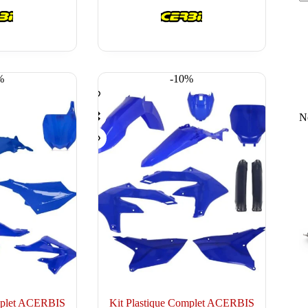
était :
est :
189.95 €.
169.90 €.
%
-10%
N
omplet ACERBIS
Kit Plastique Complet ACERBIS