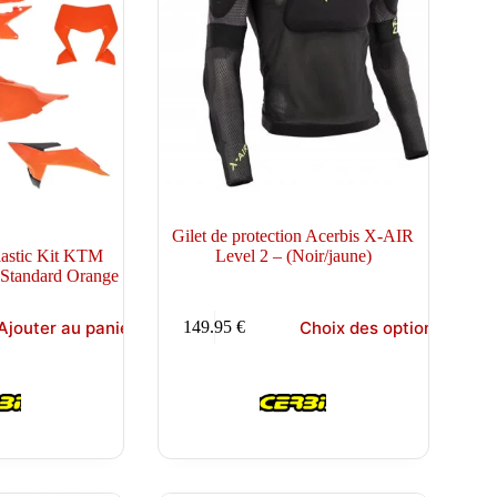
Gilet de protection Acerbis X-AIR
astic Kit KTM
Level 2 – (Noir/jaune)
Standard Orange
Ce
Ajouter au panier
Choix des options
149.95
€
produit
a
plusieurs
variations.
Les
options
peuvent
être
choisies