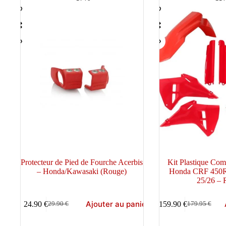
au
plus
ancien
Protecteur de Pied de Fourche Acerbis
Kit Plastique C
– Honda/Kawasaki (Rouge)
Honda CRF 450
25/26 –
Ajouter au panier
24.90
€
159.90
€
29.90
€
179.95
€
Le
Le
Le
Le
prix
prix
prix
prix
initial
actuel
initial
actuel