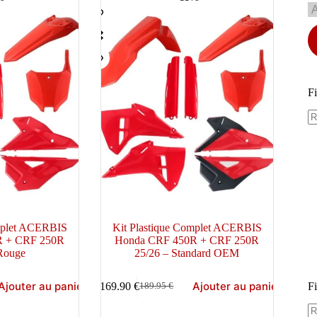
Fi
omplet ACERBIS
Kit Plastique Complet ACERBIS
R + CRF 250R
Honda CRF 450R + CRF 250R
 Rouge
25/26 – Standard OEM
Ajouter au panier
Ajouter au panier
169.90
€
Fi
189.95
€
Le
Le
prix
prix
initial
actuel