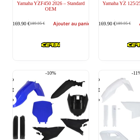
Yamaha YZF450 2026 – Standard
Yamaha YZ 125/25
OEM
Ajouter au panier
169.90
€
169.90
€
189.95
€
189.95
€
Le
Le
Le
Le
prix
prix
prix
prix
initial
actuel
initial
actuel
était :
est :
était :
est :
189.95 €.
169.90 €.
189.95 €.
169.90 €.
-10%
-11