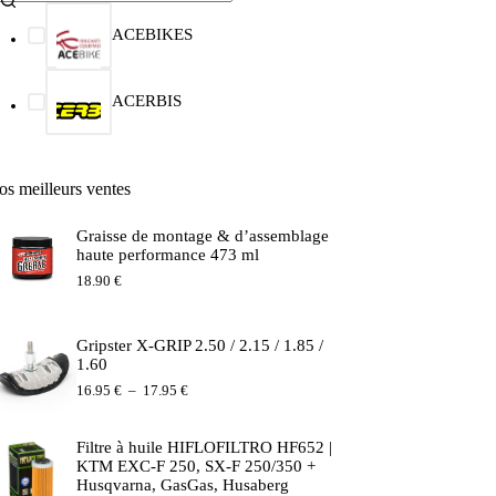
ACEBIKES
ACERBIS
os meilleurs ventes
Graisse de montage & d’assemblage
haute performance 473 ml
18.90
€
Gripster X-GRIP 2.50 / 2.15 / 1.85 /
1.60
Plage
16.95
€
–
17.95
€
de
prix :
16.95 €
Filtre à huile HIFLOFILTRO HF652 |
à
KTM EXC-F 250, SX-F 250/350 +
17.95 €
Husqvarna, GasGas, Husaberg