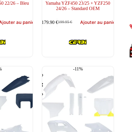
0 22/26 – Bleu
Yamaha YZF450 23/25 + YZF250
24/26 – Standard OEM
Ajouter au panier
Ajouter au panier
179.90
€
199.95
€
Le
Le
prix
prix
initial
actuel
était :
est :
199.95 €.
179.90 €.
%
-11%