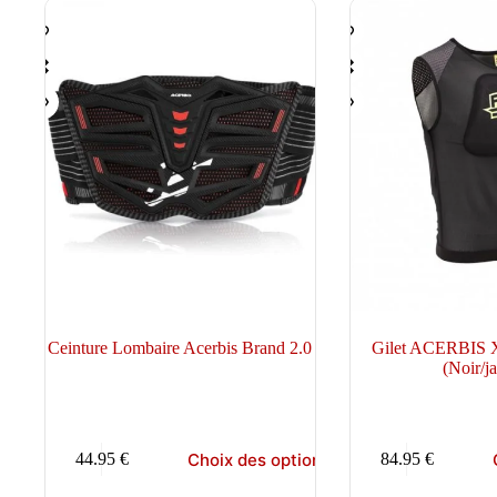
Ceinture Lombaire Acerbis Brand 2.0
Gilet ACERBIS 
(Noir/j
Ce
Ce
Choix des options
44.95
€
84.95
€
produit
produit
a
a