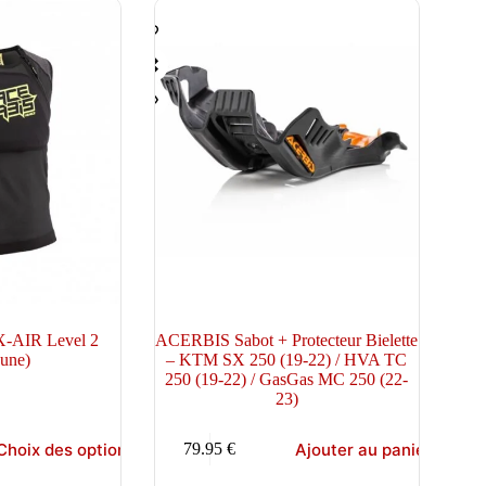
sur
la
page
du
produit
X-AIR Level 2
ACERBIS Sabot + Protecteur Bielette
aune)
– KTM SX 250 (19-22) / HVA TC
250 (19-22) / GasGas MC 250 (22-
23)
Choix des options
Ajouter au panier
79.95
€