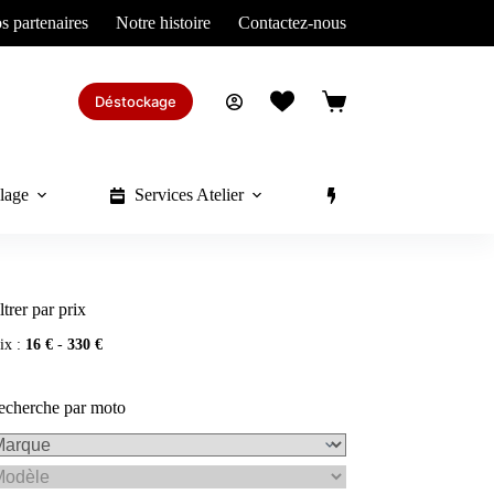
s partenaires
Notre histoire
Contactez-nous
Déstockage
Panier
d’achat
lage
Services Atelier
Divers
ltrer par prix
ix :
16 €
-
330 €
echerche par moto