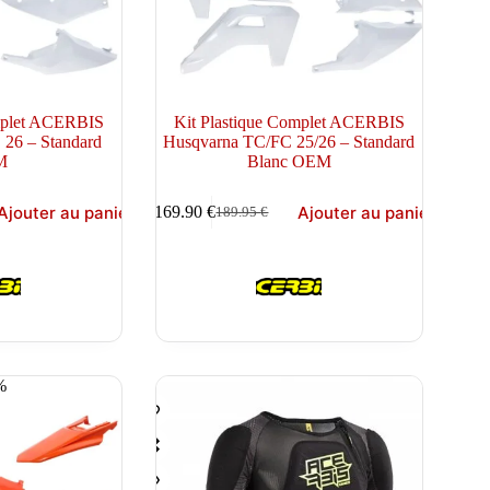
omplet ACERBIS
Kit Plastique Complet ACERBIS
 26 – Standard
Husqvarna TC/FC 25/26 – Standard
M
Blanc OEM
Ajouter au panier
Ajouter au panier
169.90
€
189.95
€
Le
Le
prix
prix
initial
actuel
était :
est :
189.95 €.
169.90 €.
%