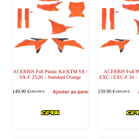
ACERBIS Full Plastic Kit KTM SX /
ACERBIS Full Pl
SX-F 25/26 – Standard Orange
EXC / EXC-F 26 – 
Ajouter au panier
149.90
€
159.90
€
189.90
€
188.90
€
Le
Le
Le
Le
prix
prix
prix
prix
initial
actuel
initial
actuel
était :
est :
était :
est :
189.90 €.
149.90 €.
188.90 €.
159.90 €.