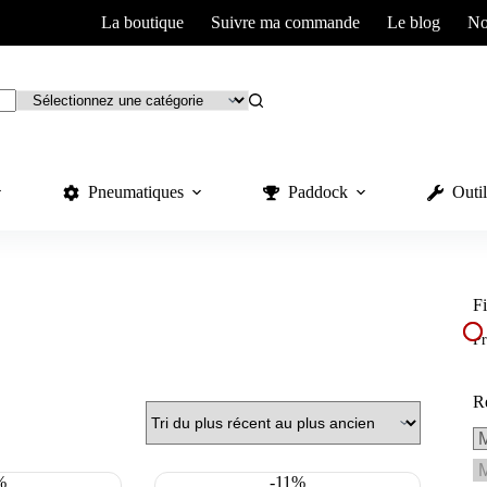
La boutique
Suivre ma commande
Le blog
No
Pneumatiques
Paddock
Outil
Fi
Pr
R
%
-11%