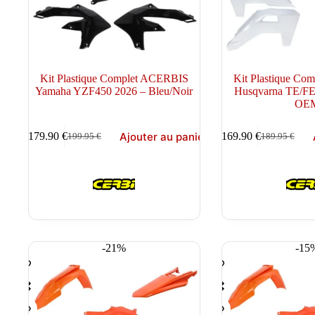
Kit Plastique Complet ACERBIS
Kit Plastique C
Yamaha YZF450 2026 – Bleu/Noir
Husqvarna TE/FE
OE
Ajouter au panier
179.90
€
169.90
€
199.95
€
189.95
€
Le
Le
Le
Le
prix
prix
prix
prix
initial
actuel
initial
actuel
était :
est :
était :
est :
199.95 €.
179.90 €.
189.95 €.
169.90 €.
-21%
-15