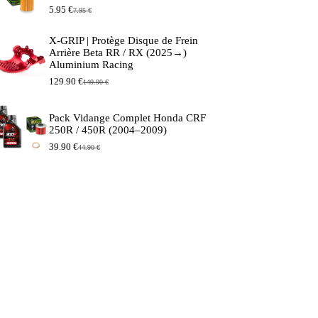
5.95
€
7.95
€
Le
Le
prix
prix
initial
actuel
X-GRIP | Protège Disque de Frein
était :
est :
Arrière Beta RR / RX (2025→)
7.95 €.
5.95 €.
Aluminium Racing
129.90
€
149.90
€
Le
Le
prix
prix
initial
actuel
Pack Vidange Complet Honda CRF
était :
est :
250R / 450R (2004–2009)
149.90 €.
129.90 €.
39.90
€
44.90
€
Le
Le
prix
prix
initial
actuel
était :
est :
44.90 €.
39.90 €.