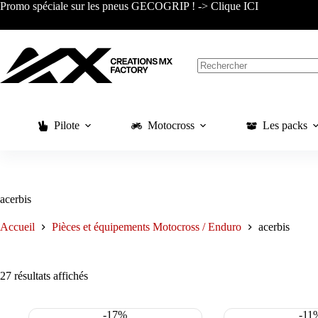
Passer
Promo spéciale sur les pneus GECOGRIP ! -> Clique ICI
au
contenu
Aucun
résultat
Pilote
Motocross
Les packs
acerbis
Accueil
Pièces et équipements Motocross / Enduro
acerbis
Trié
27 résultats affichés
du
plus
récent
-17%
-11