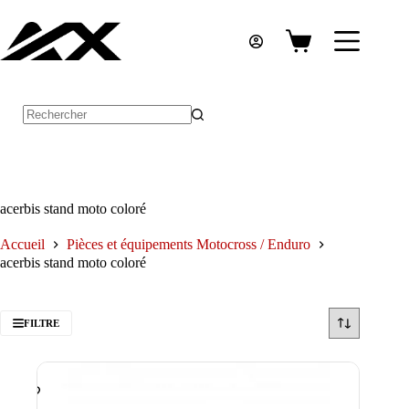
Passer
au
contenu
Panier
d’achat
Aucun
résultat
acerbis stand moto coloré
Accueil
Pièces et équipements Motocross / Enduro
acerbis stand moto coloré
FILTRE