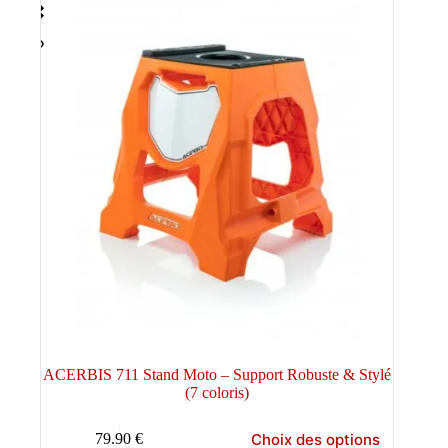
ACERBIS 711 Stand Moto – Support Robuste & Stylé
(7 coloris)
Ce
Choix des options
79.90
€
produit