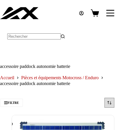
Passer
au
contenu
Panier
d’achat
Aucun
résultat
accessoire paddock autonomie batterie
Accueil
Pièces et équipements Motocross / Enduro
accessoire paddock autonomie batterie
FILTRE