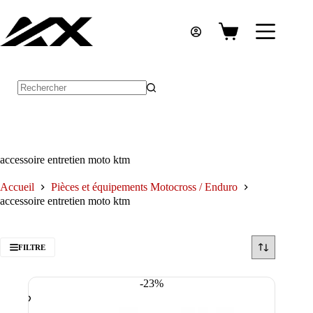
Passer
au
contenu
Panier
d’achat
Aucun
résultat
accessoire entretien moto ktm
Accueil
Pièces et équipements Motocross / Enduro
accessoire entretien moto ktm
FILTRE
-23%