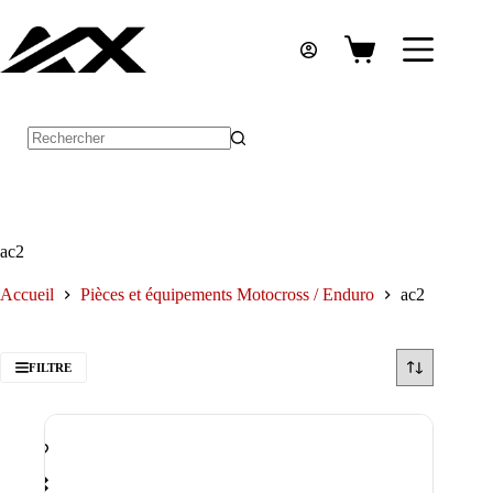
Passer
au
contenu
Panier
d’achat
Aucun
résultat
ac2
Accueil
Pièces et équipements Motocross / Enduro
ac2
FILTRE