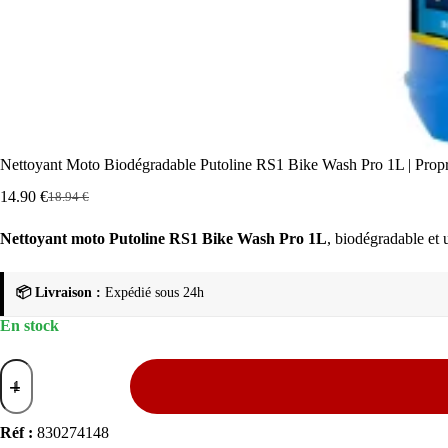
Nettoyant Moto Biodégradable Putoline RS1 Bike Wash Pro 1L | Prop
14.90
€
18.94
€
Le
Le
prix
prix
Nettoyant moto Putoline RS1 Bike Wash Pro 1L
, biodégradable et 
initial
actuel
était :
est :
18.94 €.
14.90 €.
📦 Livraison :
Expédié sous 24h
En stock
quantité
de
Nettoyant
Moto
Réf :
830274148
Biodégradable