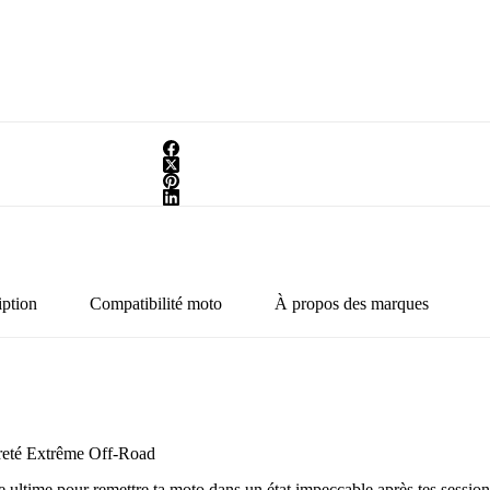
iption
Compatibilité moto
À propos des marques
reté Extrême Off-Road
e ultime pour remettre ta moto dans un état impeccable après tes sessio