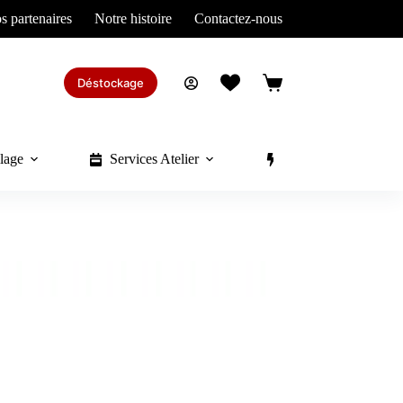
s partenaires
Notre histoire
Contactez-nous
Déstockage
Panier
d’achat
lage
Services Atelier
Divers