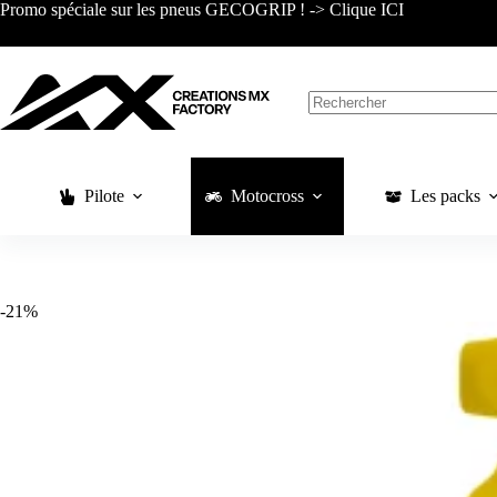
Passer
Promo spéciale sur les pneus GECOGRIP ! -> Clique ICI
au
contenu
Aucun
résultat
Pilote
Motocross
Les packs
-21%