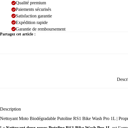
Qualité premium
Paiements sécurisés
Satisfaction garantie
Expédition rapide
Garantie de remboursement
Partagez cet article :
Descr
Description
Nettoyant Moto Biodégradable Putoline RS1 Bike Wash Pro 1L | Prop
Le
Nettoyant deux roues Putoline RS1 Bike Wash Pro 1L
est l’arm