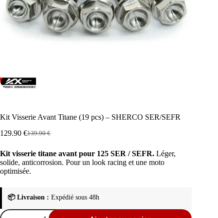
Kit Visserie Avant Titane (19 pcs) – SHERCO SER/SEFR
129.90
€
139.90
€
Le
Le
prix
prix
Kit visserie titane avant pour 125 SER / SEFR.
Léger,
initial
actuel
solide, anticorrosion. Pour un look racing et une moto
était :
est :
optimisée.
139.90 €.
129.90 €.
📦 Livraison :
Expédié sous 48h
quantité