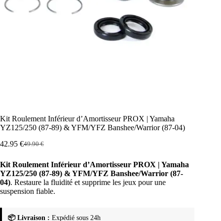
Kit Roulement Inférieur d’Amortisseur PROX | Yamaha
YZ125/250 (87-89) & YFM/YFZ Banshee/Warrior (87-04)
42.95
€
49.90
€
Le
Le
prix
prix
Kit Roulement Inférieur d’Amortisseur PROX | Yamaha
initial
actuel
YZ125/250 (87-89) & YFM/YFZ Banshee/Warrior (87-
était :
est :
04)
. Restaure la fluidité et supprime les jeux pour une
49.90 €.
42.95 €.
suspension fiable.
📦 Livraison :
Expédié sous 24h