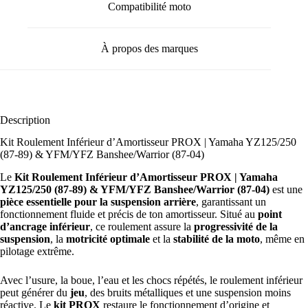
Compatibilité moto
À propos des marques
Description
Kit Roulement Inférieur d’Amortisseur PROX | Yamaha YZ125/250
(87-89) & YFM/YFZ Banshee/Warrior (87-04)
Le
Kit Roulement Inférieur d’Amortisseur PROX | Yamaha
YZ125/250 (87-89) & YFM/YFZ Banshee/Warrior (87-04)
est une
pièce essentielle pour la suspension arrière
, garantissant un
fonctionnement fluide et précis de ton amortisseur. Situé au
point
d’ancrage inférieur
, ce roulement assure la
progressivité de la
suspension
, la
motricité optimale
et la
stabilité de la moto
, même en
pilotage extrême.
Avec l’usure, la boue, l’eau et les chocs répétés, le roulement inférieur
peut générer du
jeu
, des bruits métalliques et une suspension moins
réactive. Le
kit PROX
restaure le fonctionnement d’origine et