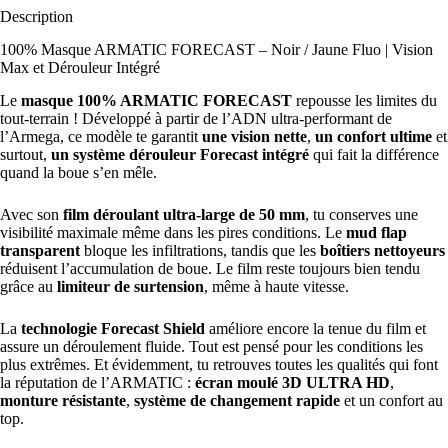
Description
100% Masque ARMATIC FORECAST – Noir / Jaune Fluo | Vision
Max et Dérouleur Intégré
Le
masque 100% ARMATIC FORECAST
repousse les limites du
tout-terrain ! Développé à partir de l’ADN ultra-performant de
l’Armega, ce modèle te garantit
une vision nette
,
un confort ultime
et
surtout,
un système dérouleur Forecast intégré
qui fait la différence
quand la boue s’en mêle.
Avec son
film déroulant ultra-large de 50 mm
, tu conserves une
visibilité maximale même dans les pires conditions. Le
mud flap
transparent
bloque les infiltrations, tandis que les
boîtiers nettoyeurs
réduisent l’accumulation de boue. Le film reste toujours bien tendu
grâce au
limiteur de surtension
, même à haute vitesse.
La
technologie Forecast Shield
améliore encore la tenue du film et
assure un déroulement fluide. Tout est pensé pour les conditions les
plus extrêmes. Et évidemment, tu retrouves toutes les qualités qui font
la réputation de l’ARMATIC :
écran moulé 3D ULTRA HD
,
monture résistante
,
système de changement rapide
et un confort au
top.