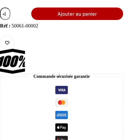
quantité
Ajouter au panier
de
100%
Masque
Réf :
50061-00002
ARMATIC
FORECAST
–
Noir
/
Jaune
Fluo
Commande sécurisée garantie