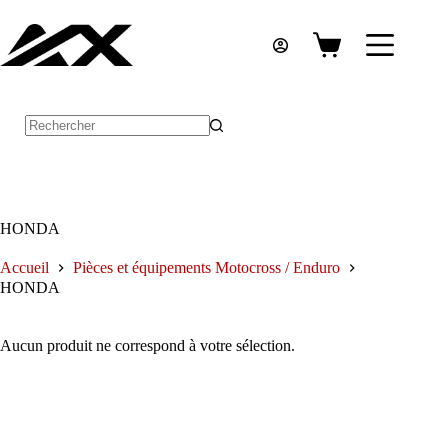
Passer
au
contenu
Panier
d’achat
Aucun
résultat
HONDA
Accueil
Pièces et équipements Motocross / Enduro
HONDA
Aucun produit ne correspond à votre sélection.