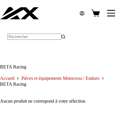
Passer
au
contenu
Panier
d’achat
Aucun
résultat
BETA Racing
Accueil
Pièces et équipements Motocross / Enduro
BETA Racing
Aucun produit ne correspond à votre sélection.