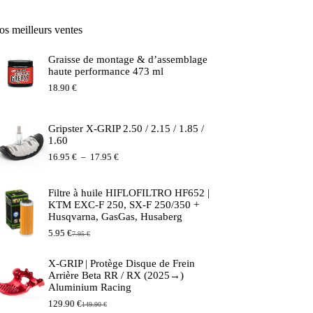
os meilleurs ventes
Graisse de montage & d’assemblage
haute performance 473 ml
18.90
€
Gripster X-GRIP 2.50 / 2.15 / 1.85 /
1.60
Plage
16.95
€
–
17.95
€
de
prix :
16.95 €
Filtre à huile HIFLOFILTRO HF652 |
à
KTM EXC-F 250, SX-F 250/350 +
17.95 €
Husqvarna, GasGas, Husaberg
5.95
€
7.95
€
Le
Le
prix
prix
initial
actuel
X-GRIP | Protège Disque de Frein
était :
est :
Arrière Beta RR / RX (2025→)
7.95 €.
5.95 €.
Aluminium Racing
129.90
€
149.90
€
Le
Le