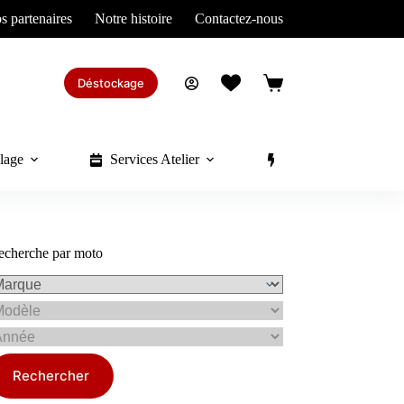
s partenaires
Notre histoire
Contactez-nous
Déstockage
Panier
d’achat
lage
Services Atelier
Divers
echerche par moto
Rechercher