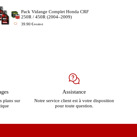
prix
prix
initial
actuel
Pack Vidange Complet Honda CRF
était :
est :
250R / 450R (2004–2009)
149.90 €.
129.90 €.
39.90
€
44.90
€
Le
Le
prix
prix
initial
actuel
était :
est :
44.90 €.
39.90 €.
ages
Assistance
s plans sur
Notre service client est à votre disposition
tique
pour toute question.