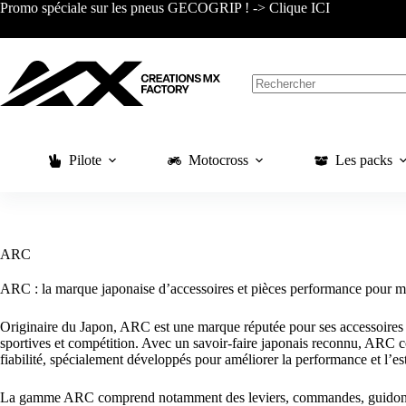
Passer
Promo spéciale sur les pneus GECOGRIP ! -> Clique ICI
au
contenu
Aucun
résultat
Pilote
Motocross
Les packs
ARC
ARC : la marque japonaise d’accessoires et pièces performance pour m
Originaire du Japon, ARC est une marque réputée pour ses accessoires 
sportives et compétition. Avec un savoir-faire japonais reconnu, ARC co
fiabilité, spécialement développés pour améliorer la performance et l’e
La gamme ARC comprend notamment des leviers, commandes, guidons, 