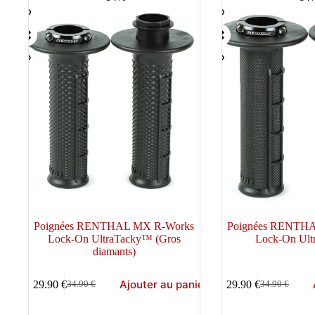
au
plus
ancien
Poignées RENTHAL MX R-Works
Poignées RENTH
Lock-On UltraTacky™ (Gros
Lock-On Ul
diamants)
Ajouter au panier
29.90
€
29.90
€
34.90
€
34.90
€
Le
Le
Le
Le
prix
prix
prix
prix
initial
actuel
initial
actuel