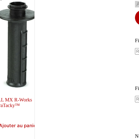
Fi
Fi
AL MX R-Works
traTacky™
Ajouter au panier
N