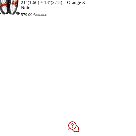
21″(1.60) + 18″(2.15) – Orange &
Noir
579.00
€
899.00
€
Le
Le
prix
prix
initial
actuel
était :
est :
899.00 €.
579.00 €.