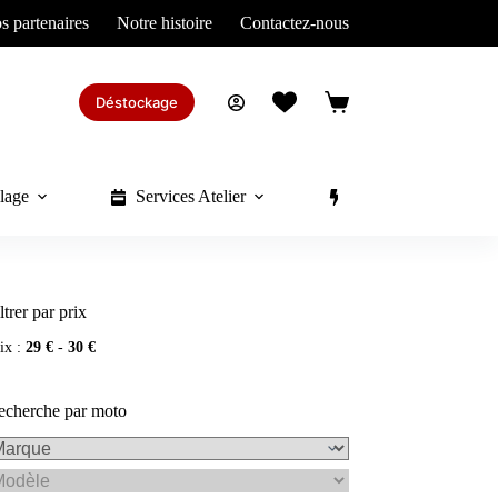
s partenaires
Notre histoire
Contactez-nous
Déstockage
Panier
d’achat
lage
Services Atelier
Divers
ltrer par prix
ix :
29 €
-
30 €
echerche par moto