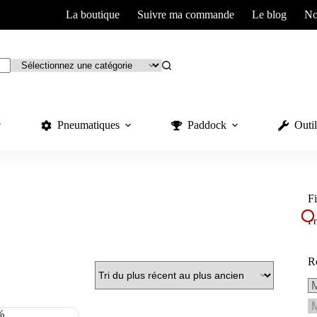
La boutique
Suivre ma commande
Le blog
No
Pneumatiques
Paddock
Outil
Fi
Pr
R
%