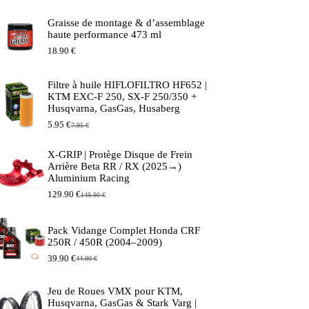
Graisse de montage & d’assemblage
haute performance 473 ml
18.90
€
Filtre à huile HIFLOFILTRO HF652 |
KTM EXC-F 250, SX-F 250/350 +
Husqvarna, GasGas, Husaberg
5.95
€
7.95
€
Le
Le
prix
prix
initial
actuel
X-GRIP | Protège Disque de Frein
était :
est :
Arrière Beta RR / RX (2025→)
7.95 €.
5.95 €.
Aluminium Racing
129.90
€
149.90
€
Le
Le
prix
prix
initial
actuel
Pack Vidange Complet Honda CRF
était :
est :
250R / 450R (2004–2009)
149.90 €.
129.90 €.
39.90
€
44.90
€
Le
Le
prix
prix
initial
actuel
Jeu de Roues VMX pour KTM,
était :
est :
Husqvarna, GasGas & Stark Varg |
44.90 €.
39.90 €.