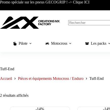
Passer
Promo spéciale sur les pneus GECOGRIP ! -> Clique ICI
au
contenu
Aucun
résultat
Pilote
Motocross
Les packs
Tuff-End
Accueil
Pièces et équipements Motocross / Enduro
Tuff-End
Trié
2 résultats affichés
du
plus
récent
-14%
-14