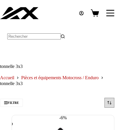
Passer
au
contenu
Panier
d’achat
Aucun
résultat
tonnelle 3x3
Accueil
Pièces et équipements Motocross / Enduro
tonnelle 3x3
FILTRE
-6%