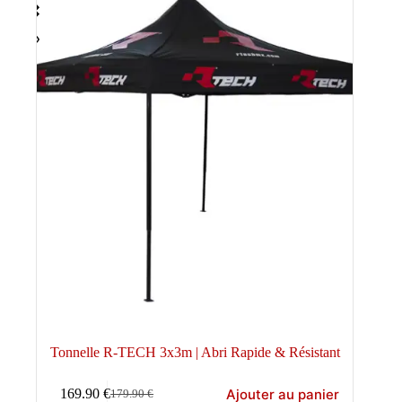
Tonnelle R-TECH 3x3m | Abri Rapide & Résistant
Ajouter au panier
169.90
€
179.90
€
Le
Le