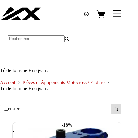
Passer
au
contenu
Panier
d’achat
Aucun
résultat
Té de fourche Husqvarna
Accueil
Pièces et équipements Motocross / Enduro
Té de fourche Husqvarna
FILTRE
-18%