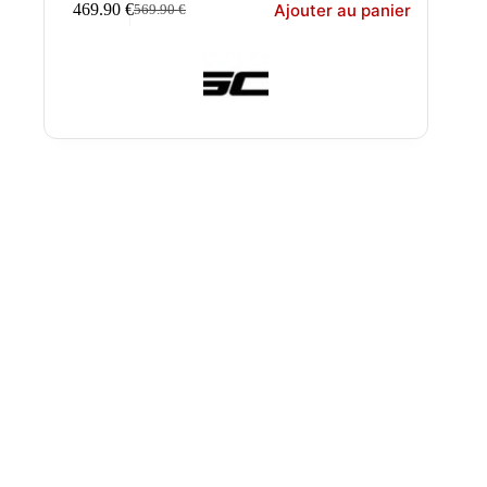
Ajouter au panier
469.90
€
569.90
€
Le
Le
prix
prix
initial
actuel
était :
est :
569.90 €.
469.90 €.