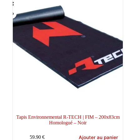
Tapis Environnemental R-TECH | FIM – 200x83cm
Homologué – Noir
Ajouter au panier
59.90
€