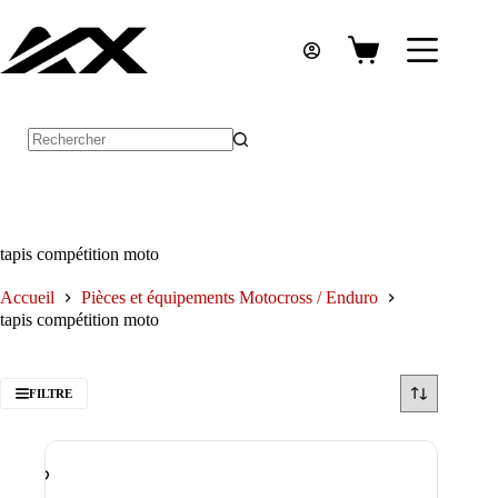
Passer
au
contenu
Panier
d’achat
Aucun
résultat
tapis compétition moto
Accueil
Pièces et équipements Motocross / Enduro
tapis compétition moto
FILTRE