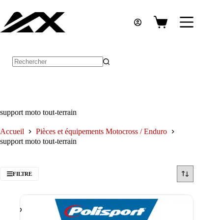
Passer
au
contenu
Panier
d’achat
Aucun
résultat
support moto tout-terrain
Accueil
Pièces et équipements Motocross / Enduro
support moto tout-terrain
FILTRE