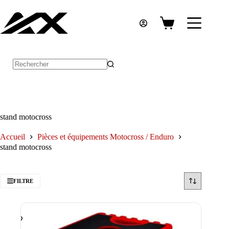
Passer
au
contenu
Panier
d’achat
Aucun
résultat
stand motocross
Accueil
Pièces et équipements Motocross / Enduro
stand motocross
FILTRE