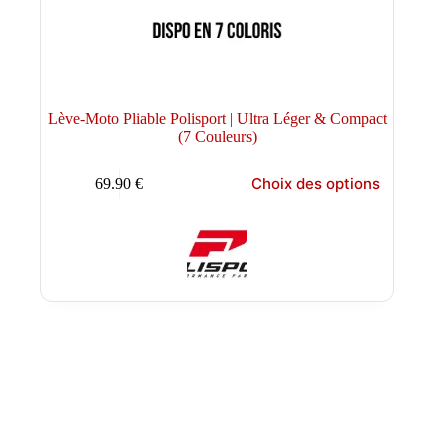
Lève-Moto Pliable Polisport | Ultra Léger & Compact
(7 Couleurs)
Ce
Choix des options
69.90
€
produit
a
plusieurs
variations.
Les
options
peuvent
être
choisies
sur
la
page
du
produit