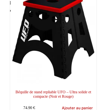
Béquille de stand repliable UFO – Ultra solide et
compacte (Noir et Rouge)
Ajouter au panier
74.90
€