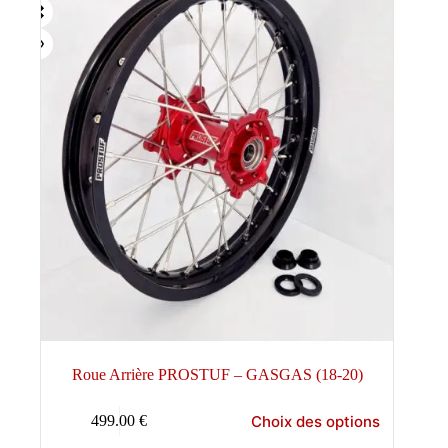
Roue Arrière PROSTUF – GASGAS (18-20)
Ce
Choix des options
499.00
€
produit
a