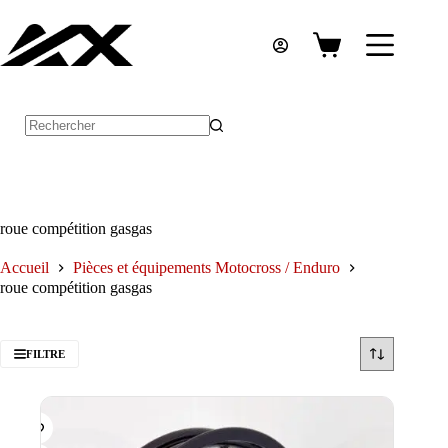
Passer
au
contenu
Panier
d’achat
Aucun
résultat
roue compétition gasgas
Accueil
Pièces et équipements Motocross / Enduro
roue compétition gasgas
FILTRE