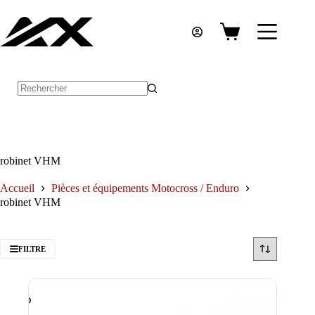
Passer
au
contenu
Panier
d’achat
Aucun
résultat
robinet VHM
Accueil
Pièces et équipements Motocross / Enduro
robinet VHM
FILTRE