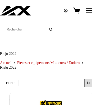
Passer
au
contenu
Panier
d’achat
Aucun
résultat
Rieju 2022
Accueil
Pièces et équipements Motocross / Enduro
Rieju 2022
FILTRE