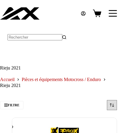
Passer
au
contenu
Panier
d’achat
Aucun
résultat
Rieju 2021
Accueil
Pièces et équipements Motocross / Enduro
Rieju 2021
FILTRE