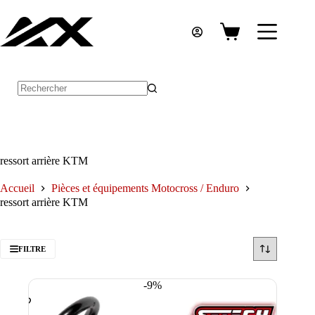
Passer
au
contenu
Panier
d’achat
Aucun
résultat
ressort arrière KTM
Accueil
Pièces et équipements Motocross / Enduro
ressort arrière KTM
FILTRE
-9%