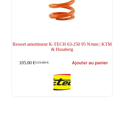
Ressort amortisseur K-TECH 63-250 95 N/mm | KTM
& Husaberg
Ajouter au panier
105.00
€
115.00
€
Le
Le
prix
prix
initial
actuel
était :
est :
115.00 €.
105.00 €.