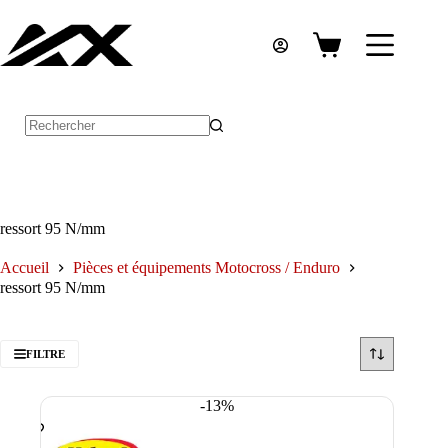
Passer
au
contenu
Panier
d’achat
Aucun
résultat
ressort 95 N/mm
Accueil
Pièces et équipements Motocross / Enduro
ressort 95 N/mm
FILTRE
-13%