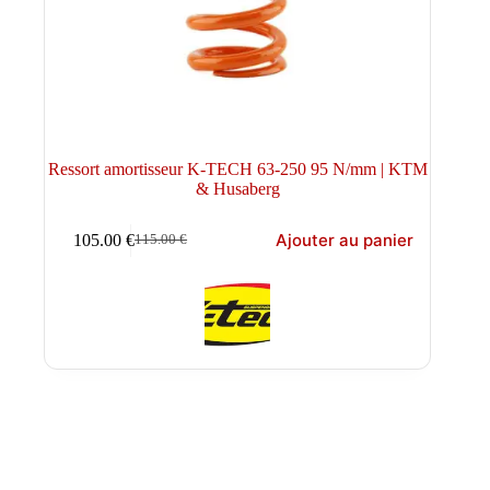
Ressort amortisseur K-TECH 63-250 95 N/mm | KTM
& Husaberg
Ajouter au panier
105.00
€
115.00
€
Le
Le
prix
prix
initial
actuel
était :
est :
115.00 €.
105.00 €.