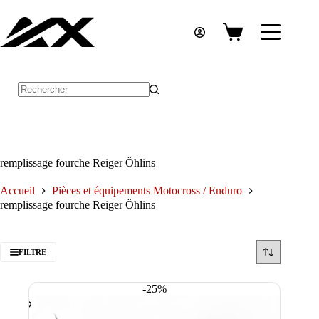
Passer
au
contenu
Panier
d’achat
Aucun
résultat
remplissage fourche Reiger Öhlins
Accueil
Pièces et équipements Motocross / Enduro
remplissage fourche Reiger Öhlins
FILTRE
-25%