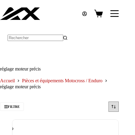
Passer
au
contenu
Panier
d’achat
Aucun
résultat
réglage moteur précis
Accueil
Pièces et équipements Motocross / Enduro
réglage moteur précis
FILTRE